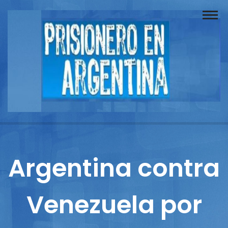
Buscador
Documentos
Prisionero
Opinión
Actuación
Prensa
Argentina contra
Reportajes
Venezuela por
Columnistas
Contacto