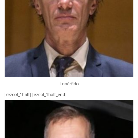
Lopérfido
[/ezcol_1half] [ezcol_1half_end]