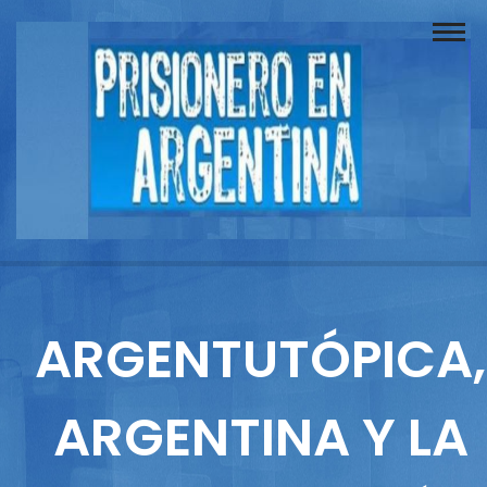
Buscador
Documentos
Prisionero
Opinión
Actuación
Prensa
ARGENTUTÓPICA,
Reportajes
ARGENTINA Y LA
Columnistas
Contacto