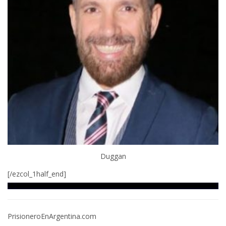
Duggan
[/ezcol_1half_end]
PrisioneroEnArgentina.com