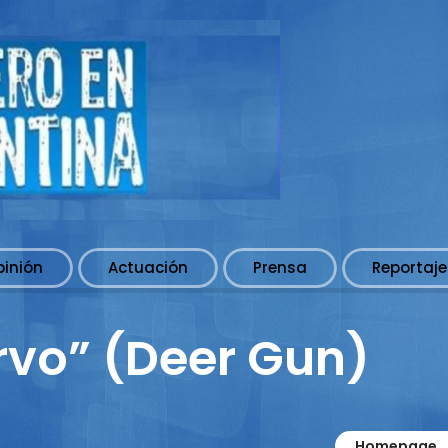
pinión
Actuación
Prensa
Reportaje
rvo” (Deer Gun)
Homepage