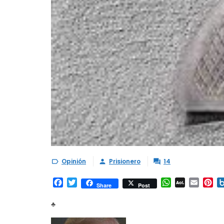
Opinión
Prisionero
14



Facebook
Twitter
WhatsApp
AOL
Email
Pi
Share
Post
Mail
♣