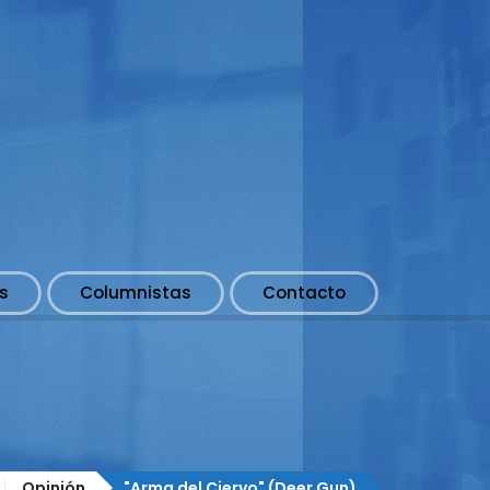
s
Columnistas
Contacto
Opinión
"Arma del Ciervo" (Deer Gun)