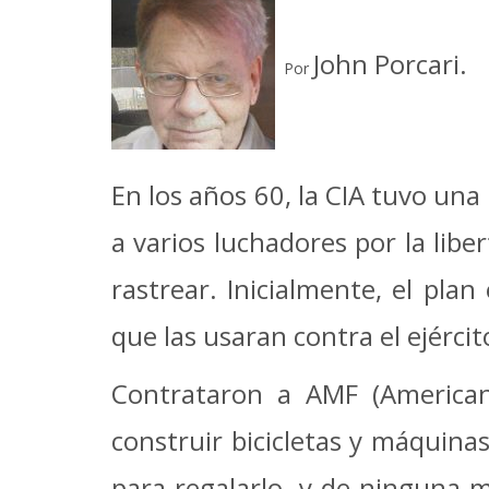
John Porcari.
Por
En los años 60, la CIA tuvo una
a varios luchadores por la libe
rastrear. Inicialmente, el pla
que las usaran contra el ejérci
Contrataron a AMF (American
construir bicicletas y máquina
para regalarlo, y de
ninguna m