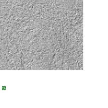
uban
VK