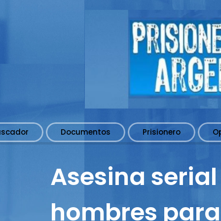
uscador
Documentos
Prisionero
O
Asesina seria
hombres para 