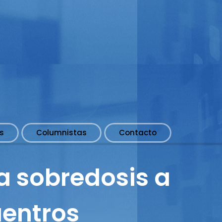
s
Columnistas
Contacto
a sobredosis a
uentros