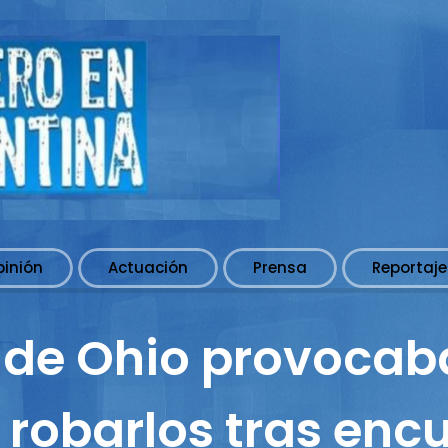
pinión
Actuación
Prensa
Reportaje
l de Ohio provocab
robarlos tras enc