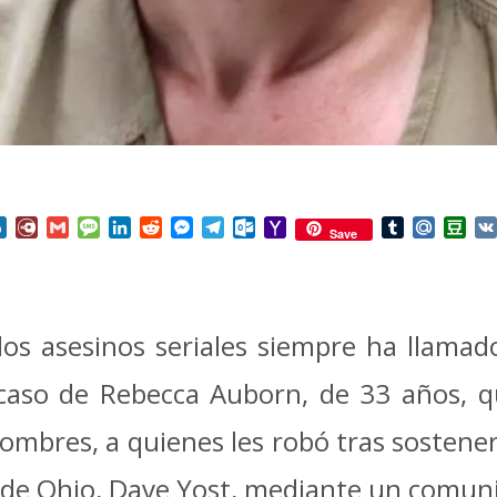
nterest
Box.net
Diary.Ru
Gmail
Message
LinkedIn
Reddit
Messenger
Telegram
Outlook.com
Yahoo
Tumblr
Mail.Ru
Do
Save
Mail
los asesinos seriales siempre ha llama
 caso de Rebecca Auborn, de 33 años, q
ombres, a quienes les robó tras sostener
l de Ohio, Dave Yost, mediante un comun