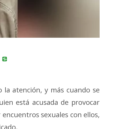
uban
VK
do la atención, y más cuando se
uien está acusada de provocar
 encuentros sexuales con ellos,
icado.