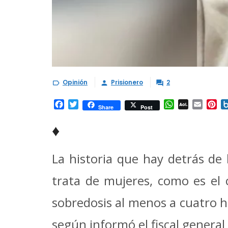
Opinión
Prisionero
2



Facebook
Twitter
WhatsApp
AOL
Email
Pi
Share
Post
Mail
♦
La historia que hay detrás de 
trata de mujeres, como es el
sobredosis al menos a cuatro h
según informó el fiscal genera