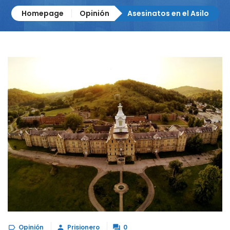
Homepage
Opinión
Asesinatos en el Asilo
Opinión
Prisionero
0


