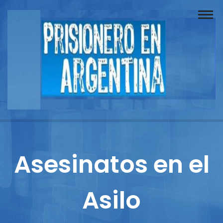
Buscador
Documentos
Prisionero
Opinión
Actuación
Prensa
Asesinatos en el
Reportajes
Asilo
Columnistas
Contacto