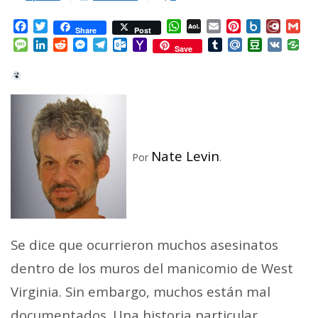
Facebook
Twitter
WhatsApp
AOL
Email
Pinterest
Box.net
Diary.
Gm
Share
Post
Mail
Message
LinkedIn
Reddit
Messenger
Telegram
Outlook.com
Yahoo
Tumblr
Mail.Ru
Douban
VK
Save
Mail
Nate Levin
Por
.
Se dice que ocurrieron muchos asesinatos
dentro de los muros del manicomio de West
Virginia. Sin embargo, muchos están mal
documentados.
Una historia particular,