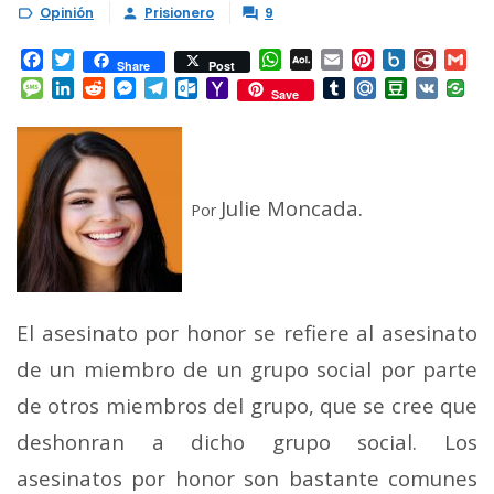
Opinión
Prisionero
9



Facebook
Twitter
WhatsApp
AOL
Email
Pinterest
Box.net
Diary.
Gm
Share
Post
Mail
Message
LinkedIn
Reddit
Messenger
Telegram
Outlook.com
Yahoo
Tumblr
Mail.Ru
Douban
VK
Save
Mail
Julie Moncada.
Por
El asesinato por honor se refiere al asesinato
de un miembro de un grupo social por parte
de otros miembros del grupo, que se cree que
deshonran a dicho grupo social. Los
asesinatos por honor son bastante comunes