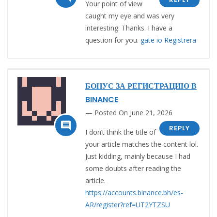
Your point of view
caught my eye and was very
interesting. Thanks. I have a
question for you.
gate io Registrera
БОНУС ЗА РЕГИСТРАЦИЮ В
BINANCE
Posted On June 21, 2026

REPLY
I don’t think the title of
your article matches the content lol.
Just kidding, mainly because I had
some doubts after reading the
article.
https://accounts.binance.bh/es-
AR/register?ref=UT2YTZSU