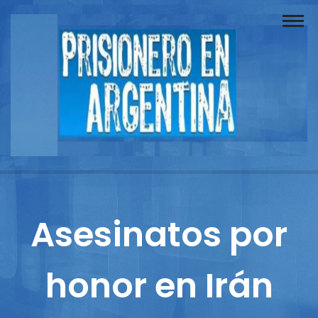
Buscador
Documentos
Prisionero
Opinión
Actuación
Prensa
Asesinatos por
Reportajes
honor en Irán
Columnistas
Contacto