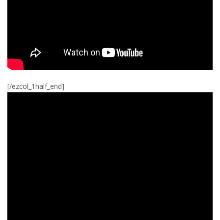
[/ezcol_1half_end]