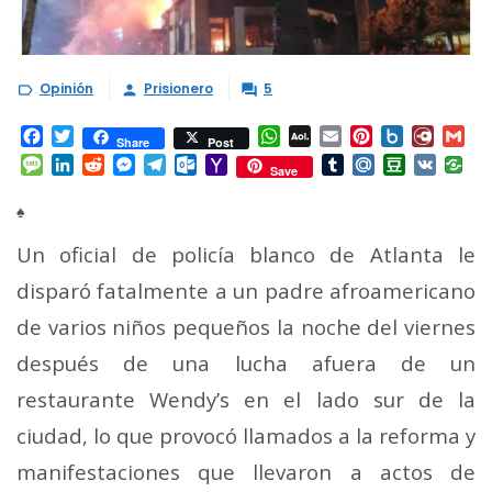
Opinión
Prisionero
5



Facebook
Twitter
WhatsApp
AOL
Email
Pinterest
Box.net
Diary.
Gm
Share
Post
Mail
Message
LinkedIn
Reddit
Messenger
Telegram
Outlook.com
Yahoo
Tumblr
Mail.Ru
Douban
VK
Save
Mail
♠
Un oficial de policía blanco de Atlanta le
disparó fatalmente a un padre afroamericano
de varios niños pequeños la noche del viernes
después de una lucha afuera de un
restaurante Wendy’s en el lado sur de la
ciudad, lo que provocó llamados a la reforma y
manifestaciones que llevaron a actos de