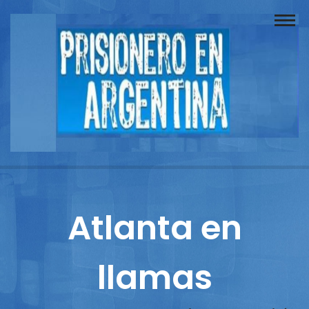
Buscador
Documentos
Prisionero
Opinión
Actuación
Prensa
Atlanta en
Reportajes
llamas
Columnistas
Contacto