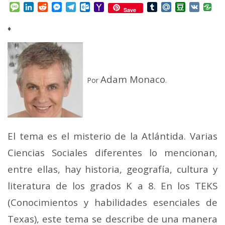
Mail
Message
LinkedIn
Reddit
Messenger
Telegram
Outlook.com
Yahoo
Tumblr
Mail.Ru
Douban
VK
Save
Mail
♦
Adam Monaco
Por
.
El tema es el misterio de la Atlántida. Varias
Ciencias Sociales diferentes lo mencionan,
entre ellas, hay historia, geografía, cultura y
literatura de los grados K a 8. En los TEKS
(Conocimientos y habilidades esenciales de
Texas), este tema se describe de una manera