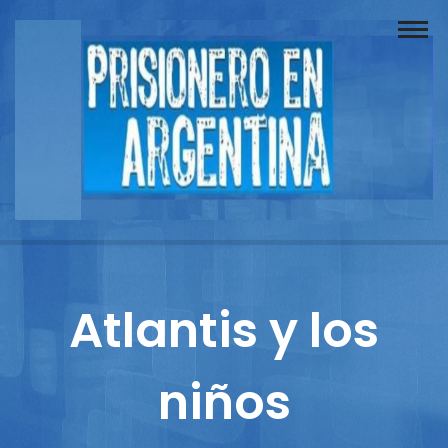
Buscador
Documentos
Prisionero
Opinión
Actuación
Prensa
Atlantis y los
Reportajes
niños
Columnistas
Contacto