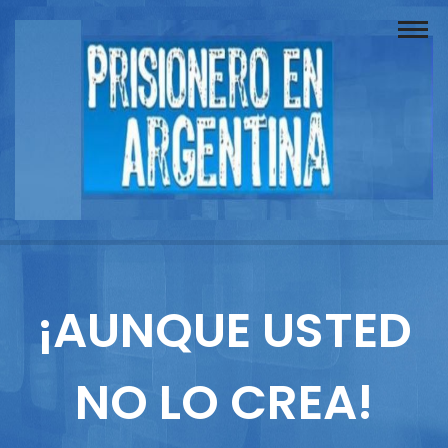
Buscador
Documentos
Prisionero
Opinión
Actuación
Prensa
¡AUNQUE USTED
Reportajes
NO LO CREA!
Columnistas
Contacto