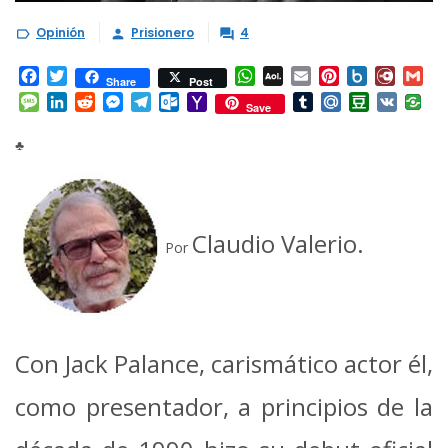
Opinión
Prisionero
4



Facebook
Twitter
WhatsApp
AOL
Email
Pinterest
Box.net
Diary.
Gm
Share
Post
Mail
Message
LinkedIn
Reddit
Messenger
Telegram
Outlook.com
Yahoo
Tumblr
Mail.Ru
Douban
VK
Save
Mail
♣
Claudio Valerio.
Por
Con Jack Palance, carismático actor él,
como presentador, a principios de la