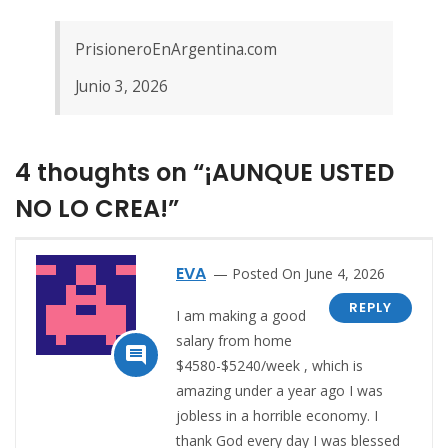
PrisioneroEnArgentina.com
Junio 3, 2026
4 thoughts on “¡AUNQUE USTED
NO LO CREA!”
EVA
Posted On June 4, 2026
REPLY
I am making a good
salary from home

$4580-$5240/week , which is
amazing und­er a year ago I was
jobless in a horrible economy. I
thank God every day I was blessed