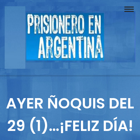
Buscador
Documentos
Prisionero
Opinión
Actuación
Prensa
AYER ÑOQUIS DEL
Reportajes
29 (1)…¡FELIZ DÍA!
Columnistas
Contacto