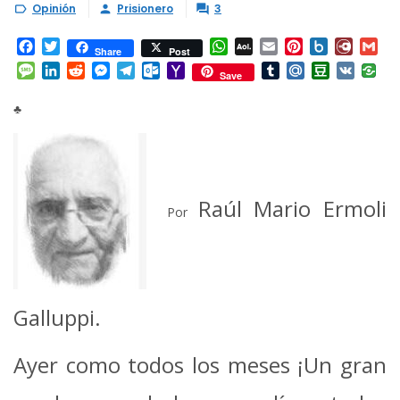
Opinión
Prisionero
3



Facebook
Twitter
WhatsApp
AOL
Email
Pinterest
Box.net
Diary.
Gm
Share
Post
Mail
Message
LinkedIn
Reddit
Messenger
Telegram
Outlook.com
Yahoo
Tumblr
Mail.Ru
Douban
VK
Save
Mail
♣
Raúl Mario Ermoli
Por
Galluppi.
Ayer como todos los meses ¡Un gran