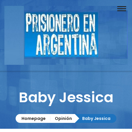
Buscador
Documentos
Prisionero
Opinión
Actuación
Prensa
Baby Jessica
Reportajes
Columnistas
Homepage
Opinión
Baby Jessica
Contacto