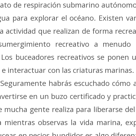
arato de respiración submarino autónom
a para explorar el océano. Existen var
a actividad que realizan de forma recre
 sumergimiento recreativo a menudo 
. Los buceadores recreativos se ponen 
no e interactuar con las criaturas marina
. Seguramente habrás escuchado cómo 
ertirse en un buzo certificado y practica
e mucha gente realiza para liberarse del 
a mientras observas la vida marina, exp
ceas en pecios hundidos es algo diferent