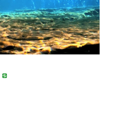
uban
VK