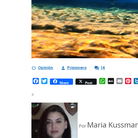
Opinión
Prisionero
14



Facebook
Twitter
WhatsApp
AOL
Email
Pi
Share
Post
Mail
○
Maria Kussman
Por