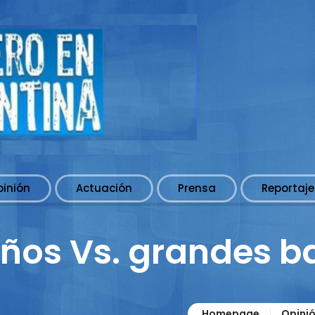
pinión
Actuación
Prensa
Reportaje
ños Vs. grandes b
Homepage
Opini