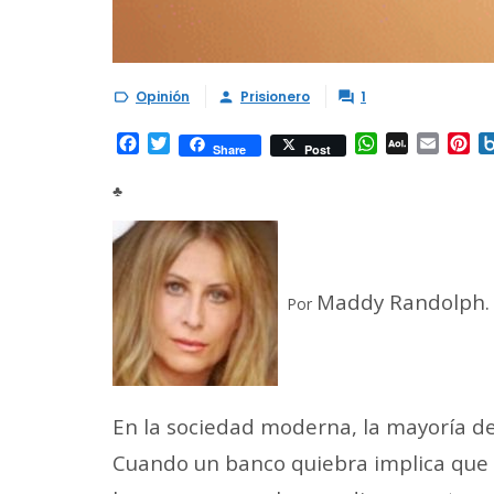
Opinión
Prisionero
1



Facebook
Twitter
WhatsApp
AOL
Email
Pi
Share
Post
Mail
♣
Maddy Randolph.
Por
En la sociedad moderna, la mayoría de
Cuando un banco quiebra implica que lo