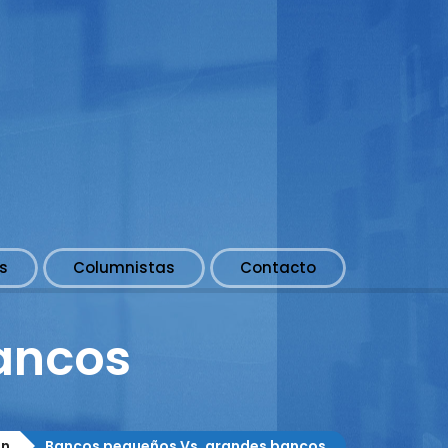
s
Columnistas
Contacto
ancos
ón
Bancos pequeños Vs. grandes bancos