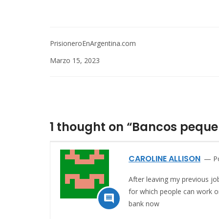
PrisioneroEnArgentina.com
Marzo 15, 2023
1 thought on “Bancos peque
CAROLINE ALLISON
P
After leaving my previous jo
for which people can work o

bank now