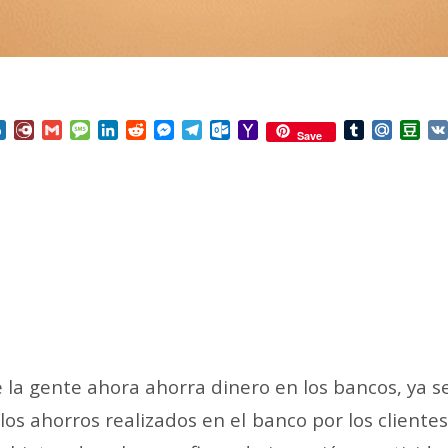
nterest
Box.net
Diary.Ru
Gmail
Message
LinkedIn
Reddit
Messenger
Telegram
Outlook.com
Yahoo
Tumblr
Mail.Ru
Do
Save
Mail
 la gente ahora ahorra dinero en los bancos, ya 
s ahorros realizados en el banco por los clientes