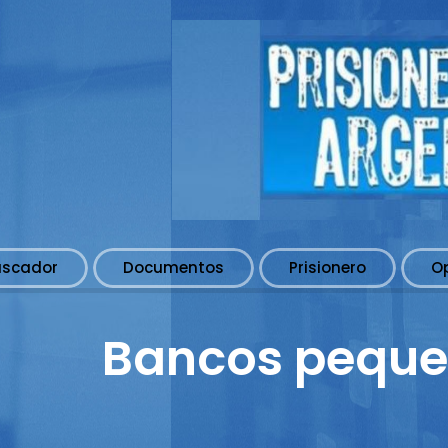
uscador
Documentos
Prisionero
O
Bancos peque