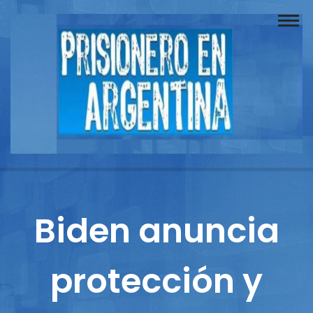
Buscador
Documentos
Prisionero
Opinión
Actuación
Prensa
Biden anuncia
Reportajes
protección y
Columnistas
Contacto