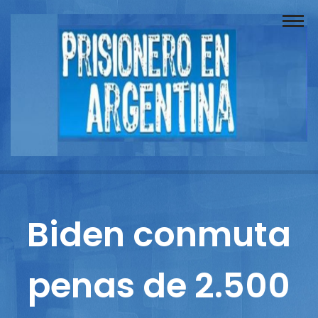
Buscador
Documentos
Prisionero
Opinión
Actuación
Prensa
Biden conmuta
Reportajes
penas de 2.500
Columnistas
Contacto