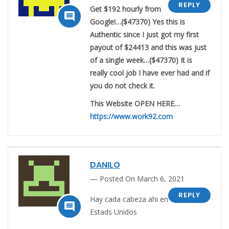
REPLY
Get $192 hourly from

Google!…($47370) Yes this is
Authentic since I just got my first
payout of $24413 and this was just
of a single week…($47370) It is
really cool job I have ever had and if
you do not check it.
This Website OPEN HERE…
https://www.work92.com
DANILO
Posted On March 6, 2021
REPLY
Hay cada cabeza ahi en

Estads Unidos