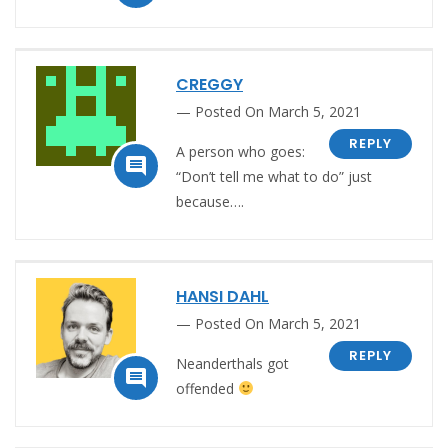
CREGGY
Posted On March 5, 2021
REPLY
A person who goes:

“Don’t tell me what to do” just
because….
HANSI DAHL
Posted On March 5, 2021
REPLY
Neanderthals got

offended