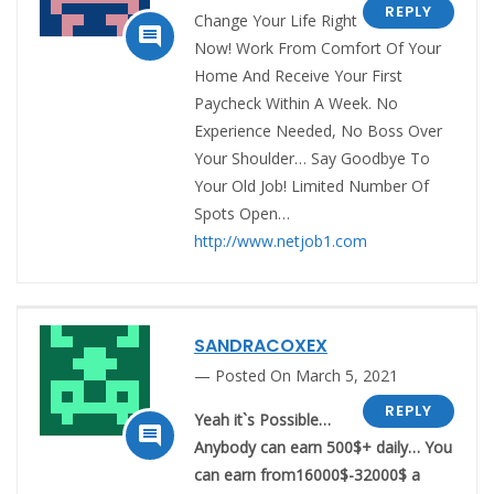
REPLY
Change Your Life Right

Now! Work From Comfort Of Your
Home And Receive Your First
Paycheck Within A Week. No
Experience Needed, No Boss Over
Your Shoulder… Say Goodbye To
Your Old Job! Limited Number Of
Spots Open…
http://www.netjob1.com
SANDRACOXEX
Posted On March 5, 2021
REPLY
Yeah it`s Possible…

Anybody can earn 500$+ daily… You
can earn from16000$-32000$ a