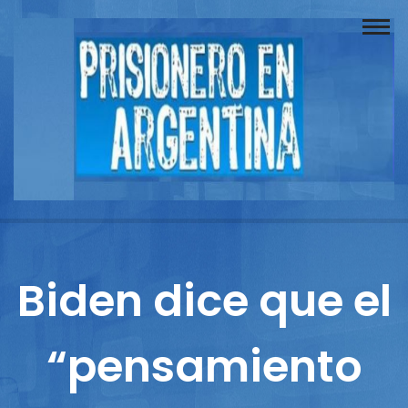
Buscador
Documentos
Prisionero
Opinión
Actuación
Prensa
Biden dice que el
Reportajes
“pensamiento
Columnistas
Contacto