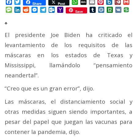
Facebook
Twitter
WhatsApp
AOL
Email
Pinterest
Box.net
Diary.
Gm
Share
Post
Mail
Message
LinkedIn
Reddit
Messenger
Telegram
Outlook.com
Yahoo
Tumblr
Mail.Ru
Douban
VK
Save
Mail
♣
El presidente Joe Biden ha criticado el
levantamiento de los requisitos de las
máscaras en los estados de Texas y
Mississippi, llamándolo “pensamiento
neandertal”.
“Creo que es un gran error”, dijo.
Las máscaras, el distanciamiento social y
otras medidas siguen siendo importantes, a
pesar del papel que juegan las vacunas para
contener la pandemia, dijo.