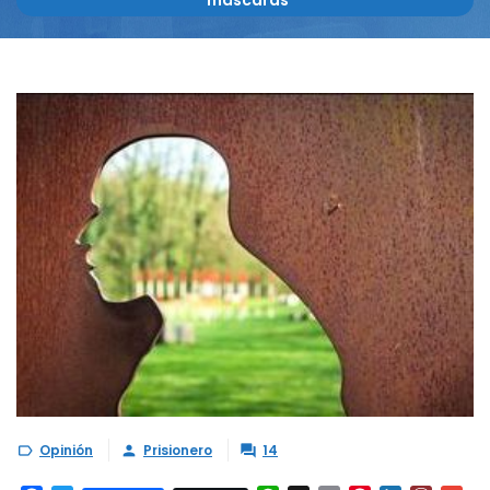
máscaras
Opinión
Prisionero
14


