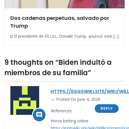
Dos cadenas perpetuas, salvado por
Trump
◘ El presidente de EE.UU., Donald Trump, anunció este [...]
9 thoughts on “Biden indultó a
miembros de su familia”
HTTPS://EGGSWIKI.SITE/WIKI/W
Posted On June 4, 2026
REPLY
References:

Horse betting online
https://eggswiki.site/wiki/Willkommensbo