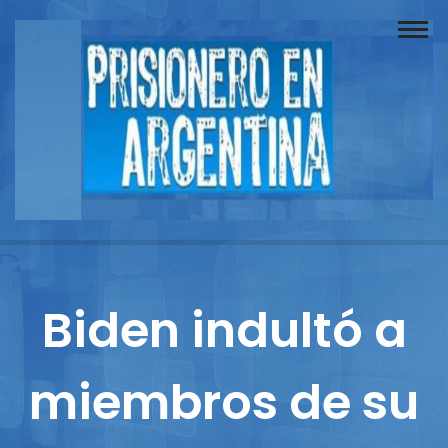
Buscador
Documentos
Prisionero
Opinión
Actuación
Prensa
Biden indultó a
Reportajes
miembros de su
Columnistas
Contacto