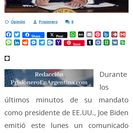
Opinión
Prisionero
9



Facebook
Twitter
WhatsApp
AOL
Email
Pinterest
Box.net
Diary.
Gm
Share
Post
Mail
Message
LinkedIn
Reddit
Messenger
Telegram
Outlook.com
Yahoo
Tumblr
Mail.Ru
Douban
VK
Save
Mail
◘
Durante
los
últimos minutos de su mandato
como presidente de EE.UU., Joe Biden
emitió este lunes un comunicado