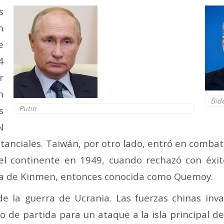
s
n
e
4
r
n
Bid
Putin
s
N
tanciales.
Taiwán, por otro lado, entró en combat
l continente en 1949, cuando rechazó con éxit
isla de Kinmen, entonces conocida como Quemoy.
l de la guerra de Ucrania. Las fuerzas chinas in
o de partida para un ataque a la isla principal de