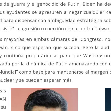
s de guerra y el genocidio de Putin, Biden ha d
s ayudantes se apresuren a negar cualquier cam
tad para dispensar con ambigüedad estratégica sobr
sistir” la agresión o coerción china contra Taiwá
as mayorías en ambas cámaras del Congreso, no s
n, sino que esperan que suceda. Pero la audienc
y continúa preparándose para que Washington
rzada por la dinámica de Putin amenazando con 
 Mundial” como base para mantenerse al margen de
uclear y se pueden esperar más.
zas
TAN
 su