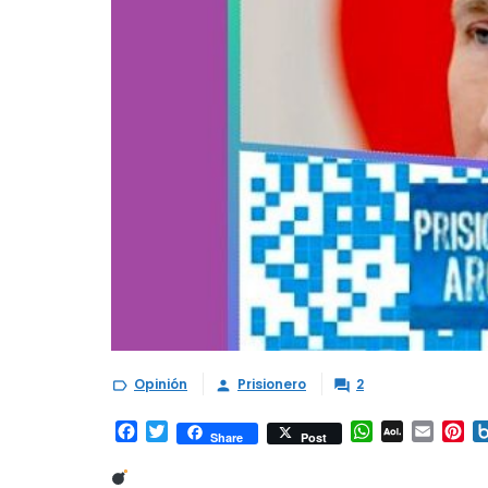
Opinión
Prisionero
2



Facebook
Twitter
WhatsApp
AOL
Email
Pi
Share
Post
Mail