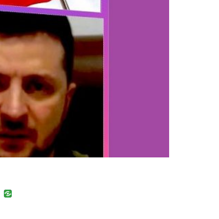
uban
VK