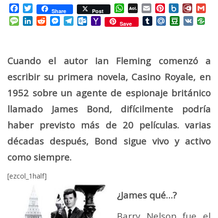
Facebook
Twitter
WhatsApp
AOL
Email
Pinterest
Box.net
Diary.
Gm
Share
Post
Mail
Message
LinkedIn
Reddit
Messenger
Telegram
Outlook.com
Yahoo
Tumblr
Mail.Ru
Douban
VK
Save
Mail
Cuando el autor Ian Fleming comenzó a
escribir su primera novela, Casino Royale, en
1952 sobre un agente de espionaje británico
llamado James Bond, difícilmente podría
haber previsto más de 20 películas. varias
décadas después, Bond sigue vivo y activo
como siempre.
[ezcol_1half]
¿James qué…?
Barry Nelson fue el