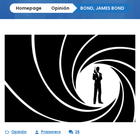
Homepage
Opinión
BOND, JAMES BOND
Opinión
Prisionero
26


