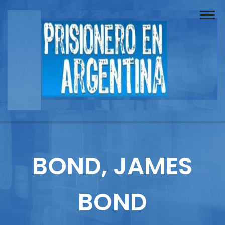
Buscador
Documentos
Prisionero
Opinión
Actuación
Prensa
BOND, JAMES
Reportajes
BOND
Columnistas
Contacto