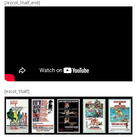
[/ezcol_1half_end]
[ezcol_1half]