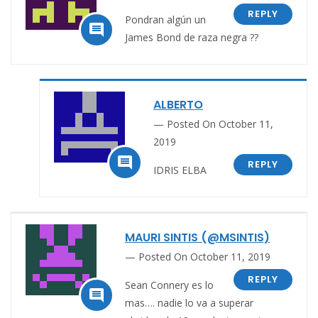
REPLY
Pondran algún un

James Bond de raza negra ??
ALBERTO
Posted On October 11,
2019

REPLY
IDRIS ELBA
MAURI SINTIS (@MSINTIS)
Posted On October 11, 2019
REPLY
Sean Connery es lo

mas…. nadie lo va a superar