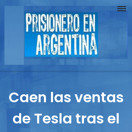
Buscador
Documentos
Prisionero
Opinión
Actuación
Prensa
Caen las ventas
Reportajes
de Tesla tras el
Columnistas
Contacto