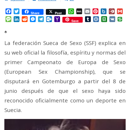
Facebook
Twitter
WhatsApp
AOL
Email
Pinterest
Box.net
Diary.
Gm
Share
Post
Mail
Message
LinkedIn
Reddit
Messenger
Telegram
Outlook.com
Yahoo
Tumblr
Mail.Ru
Douban
VK
Save
Mail
♣
L
a federación Sueca de Sexo (SSF) explica en
su web oficial la filosofía, espíritu y normas del
primer Campeonato de Europa de Sexo
(European Sex Championship), que se
disputará en Gotemburgo a partir del 8 de
junio después de que el sexo haya sido
reconocido oficialmente como un deporte en
Suecia.