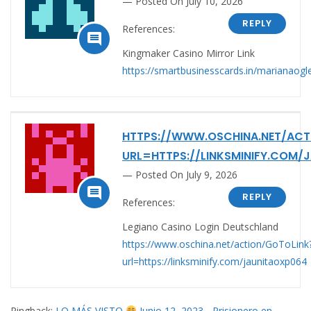
Posted On July 10, 2026
REPLY
References:

Kingmaker Casino Mirror Link
https://smartbusinesscards.in/marianaogl
HTTPS://WWW.OSCHINA.NET/ACT
URL=HTTPS://LINKSMINIFY.COM/
Posted On July 9, 2026

REPLY
References:
Legiano Casino Login Deutschland
https://www.oschina.net/action/GoToLink
url=https://linksminify.com/jaunitaoxp064
Pingback:
LO MÁS VISTO
Junio 12, 2023 - Prisionero en