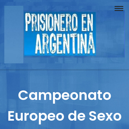
Buscador
Documentos
Prisionero
Opinión
Actuación
Prensa
Campeonato
Reportajes
Europeo de Sexo
Columnistas
Contacto