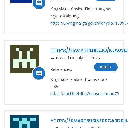

KingMaker Casino Einzahlung per
Kryptowährung
https://upangmarga.go.id/alanyoo713393
HTTPS://HACKTHEHILL.IO/KLAUS
Posted On July 10, 2026
REPLY
References:

Kingmaker Casino Bonus Code
2026
https://hackthehill.io/klauseastman79
HTTPS://SMARTBUSINESSCARDS.I