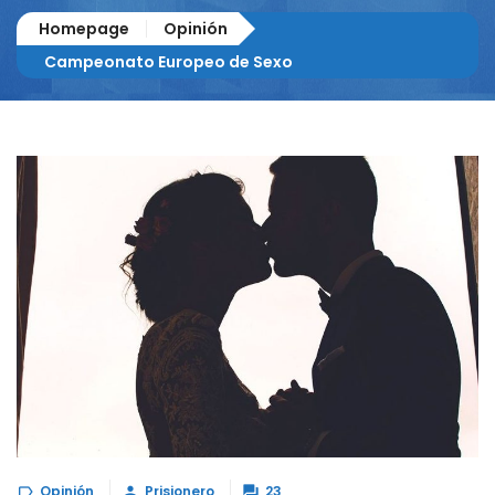
Homepage
Opinión
Campeonato Europeo de Sexo
Opinión
Prisionero
23


