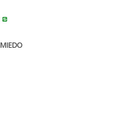
uban
VK
 MIEDO