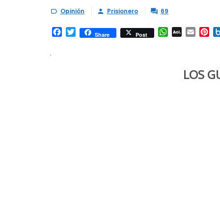
Opinión
Prisionero
69



Facebook
Twitter
WhatsApp
AOL
Email
Pi
Share
Post
Mail
.
LOS G