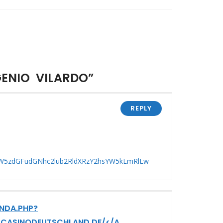
GENIO VILARDO”
REPLY
vaW5zdGFudGNhc2lub2RldXRzY2hsYW5kLmRlLw
NDA.PHP?
TCASINODEUTSCHLAND.DE/</A