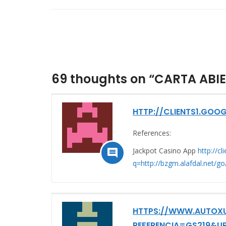
69 thoughts on “CARTA ABI
HTTP://CLIENTS1.GOOG
References:
Jackpot Casino App
http://cl

q=http://bzgm.alafdal.n
HTTPS://WWW.AUTOXUG
REFERENCIA=GS219&UR