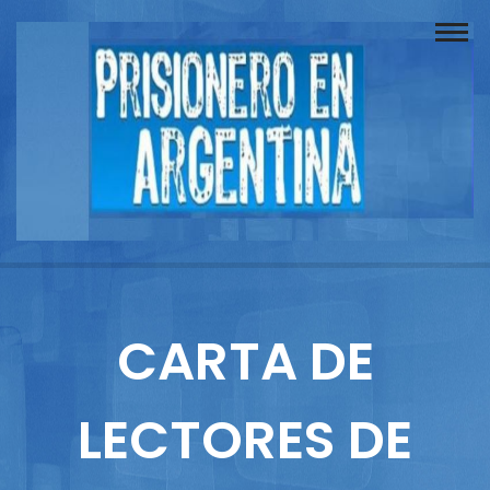
Buscador
Documentos
Prisionero
Opinión
Actuación
Prensa
CARTA DE
Reportajes
LECTORES DE
Columnistas
Contacto