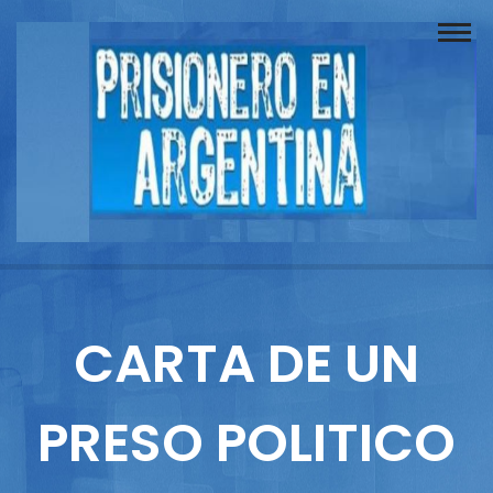
Buscador
Documentos
Prisionero
Opinión
Actuación
Prensa
CARTA DE UN
Reportajes
PRESO POLITICO
Columnistas
Contacto