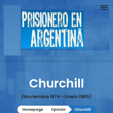
Buscador
Documentos
Prisionero
Opinión
Actuación
Prensa
Churchill
Reportajes
Columnistas
(Noviembre 1974 - Enero 1965)
Contacto
Homepage
Opinión
Churchill