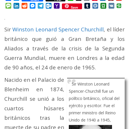
Mail
Message
LinkedIn
Reddit
Messenger
Telegram
Outlook.com
Yahoo
Tumblr
Mail.Ru
Douban
VK
Save
Mail
.
Sir
Winston Leonard Spencer Churchill
, el líder
británico que guió a Gran Bretaña y los
Aliados a través de la crisis de la Segunda
Guerra Mundial, muere en Londres a la edad
de 90 años, el 24 de enero de 1965.
Nacido en el Palacio de
Sir Winston Leonard
Blenheim en 1874,
Spencer-Churchill fue un
Churchill se unió a los
político británico, oficial del
ejército y escritor. Fue el
cuartos húsares
primer ministro del Reino
británicos tras la
Unido de
1940 a 1945,
muerte de su padre en