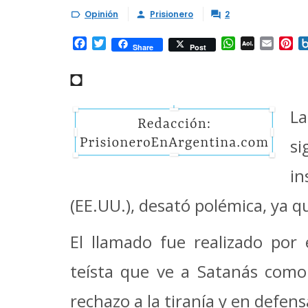
Opinión
Prisionero
2



Facebook
Twitter
WhatsApp
AOL
Email
Pi
Share
Post
Mail
◘
La
si
i
(EE.UU.), desató polémica, ya 
El llamado fue realizado por
teísta que ve a Satanás como 
rechazo a la tiranía y en defen