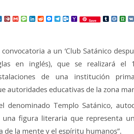
nterest
Box.net
Diary.Ru
Gmail
Message
LinkedIn
Reddit
Messenger
Telegram
Outlook.com
Yahoo
Tumblr
Mail.Ru
Do
Save
Mail
 convocatoria a un ‘Club Satánico despué
glas en inglés), que se realizará e
nstalaciones de una institución pri
que autoridades educativas de la zona ma
 el denominado Templo Satánico, auto
una figura literaria que representa u
sa de la mente y el espíritu humanos”.