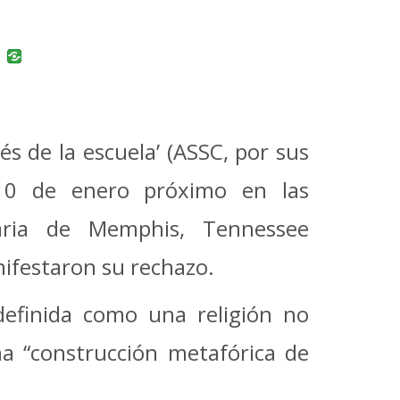
uban
VK
s de la escuela’ (ASSC, por sus
l 10 de enero próximo en las
maria de Memphis, Tennessee
nifestaron su rechazo.
definida como una religión no
na “construcción metafórica de