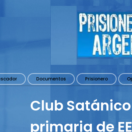
uscador
Documentos
Prisionero
O
Club Satánico
primaria de EE