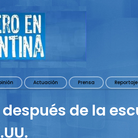
pinión
Actuación
Prensa
Reportaje
 después de la esc
.UU.