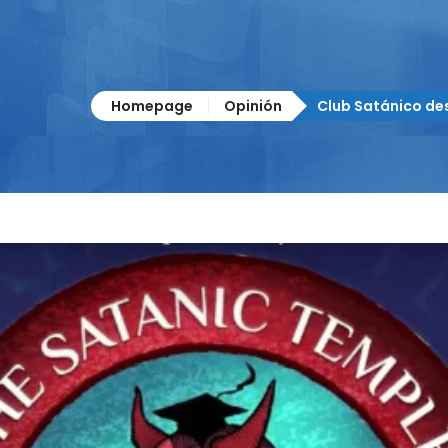
Homepage
Opinión
Club Satánico des