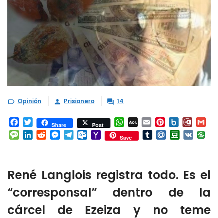
Opinión
Prisionero
14



Facebook
Twitter
WhatsApp
AOL
Email
Pinterest
Box.net
Diary.
Gm
Share
Post
Mail
Message
LinkedIn
Reddit
Messenger
Telegram
Outlook.com
Yahoo
Tumblr
Mail.Ru
Douban
VK
Save
Mail
René Langlois registra todo. Es el
“corresponsal” dentro de la
cárcel de Ezeiza y no teme