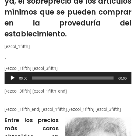
ya, el sobreprecio de los artículos
mínimos que se pueden comprar
en la proveduría del
establecimiento.
[ezcol_1fifth]
.
Audio
[/ezcol_1fifth] [ezcol_3fifth]
Player
00:00
00:00
[/ezcol_3fifth] [ezcol_1fifth_end]
.
[/ezcol_1fifth_end] [ezcol_1fifth].[/ezcol_1fifth] [ezcol_3fifth]
Entre los precios
más caros