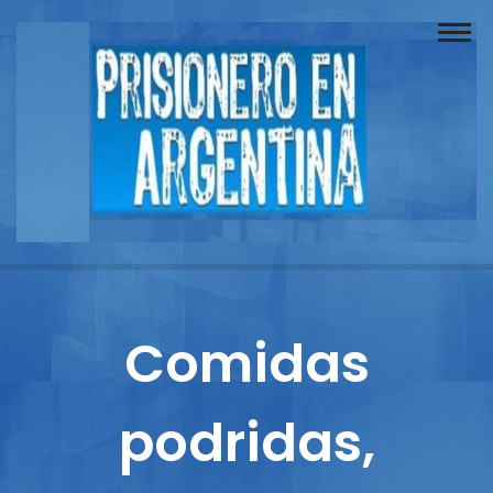
Buscador
Documentos
Prisionero
Opinión
Actuación
Prensa
Comidas
Reportajes
podridas,
Columnistas
Contacto