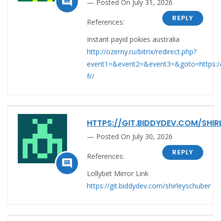

Posted On July 31, 2026
REPLY
References:
Instant payid pokies australia
http://ozerny.ru/bitrix/redirect.php?
event1=&event2=&event3=&goto=https://i
fr/
HTTPS://GIT.BIDDYDEV.COM/SHI
Posted On July 30, 2026
REPLY
References:

Lollybet Mirror Link
https://git.biddydev.com/shirleyschuber