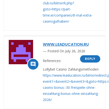
club.ru/bitrix/rk.php?
goto=https://part-
time.ie/companies/8-mal-extra-
casinoguthaben/
WWW.LEADUCATION.RU
Posted On July 26, 2026
REPLY
References:

Lollybet Casino Zahlungsmethoden
https://www.leaducation.ru/bitrix/redirect.
event1=&event2=&event3=&goto=https://u
casino-bonus:-30-freispiele-ohne-
einzahlung-bonus-ohne-einzahlung-
2026/