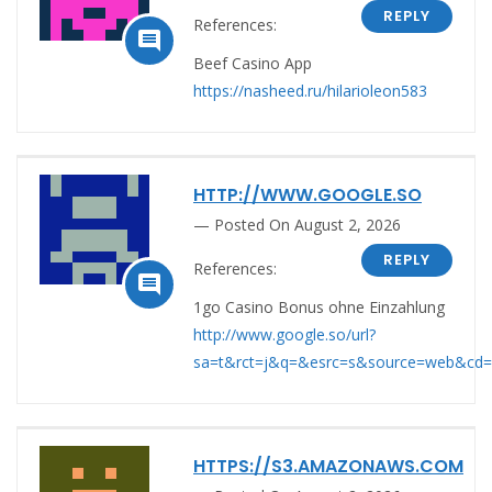
REPLY
References:

Beef Casino App
https://nasheed.ru/hilarioleon583
HTTP://WWW.GOOGLE.SO
Posted On August 2, 2026
REPLY
References:

1go Casino Bonus ohne Einzahlung
http://www.google.so/url?
sa=t&rct=j&q=&esrc=s&source=web&cd=1&v
HTTPS://S3.AMAZONAWS.COM