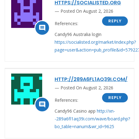
HTTPS://SOCIALISTED.ORG
Posted On August 2, 2026
REPLY
References:

Candy96 Australia login
https://socialisted.org/market/index.php?
page=user&action=pub_profile&id=57922
HTTP://289A6FL1AQ39I.COM/
Posted On August 2, 2026
REPLY
References:

Candy96 Casino app
http://xn-
-289a6fl1aq39i.com/wave/board.php?
bo_table=nanum&wr_id=9625