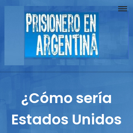
Buscador
Documentos
Prisionero
Opinión
Actuación
Prensa
¿Cómo sería
Reportajes
Estados Unidos
Columnistas
Contacto