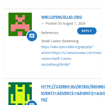
WIKI.OPENCELLID.ORG
Posted On August 1, 2026
REPLY
References:

Steak Casino Bewertung
https://wiki.opencellid.org/api.php?
action=https://s3.amazonaws.com/new-
casino/Swift-Casino-
Auszahlung.html&*
HTTP://OZERNY.RU/BITRIX/REDIRE
EVENT1=&EVENT2=&EVENT3=&GO
FR/