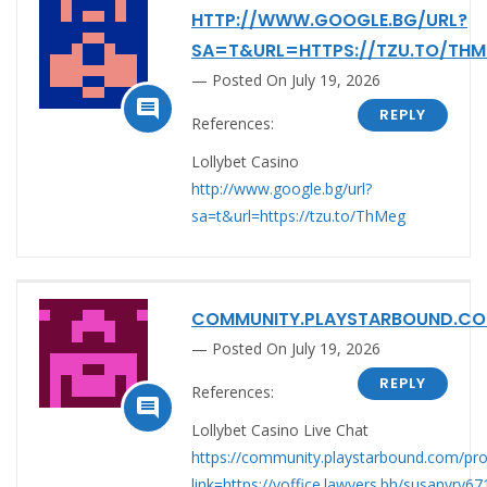
HTTP://WWW.GOOGLE.BG/URL?
SA=T&URL=HTTPS://TZU.TO/THM
Posted On July 19, 2026

REPLY
References:
Lollybet Casino
http://www.google.bg/url?
sa=t&url=https://tzu.to/ThMeg
COMMUNITY.PLAYSTARBOUND.C
Posted On July 19, 2026
REPLY
References:

Lollybet Casino Live Chat
https://community.playstarbound.com/pro
link=https://voffice.lawyers.bh/susanvry6