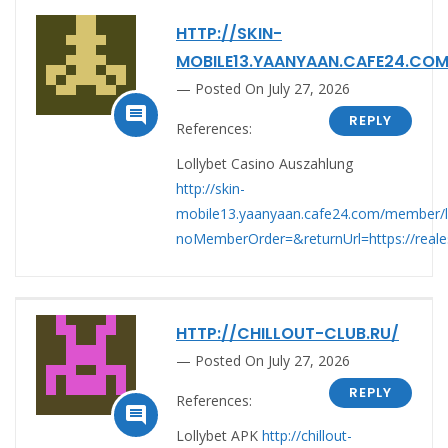
HTTP://SKIN-
MOBILE13.YAANYAAN.CAFE24.CO
Posted On July 27, 2026

REPLY
References:
Lollybet Casino Auszahlung
http://skin-
mobile13.yaanyaan.cafe24.com/member/l
noMemberOrder=&returnUrl=https://reale
HTTP://CHILLOUT-CLUB.RU/
Posted On July 27, 2026
REPLY
References:

Lollybet APK
http://chillout-