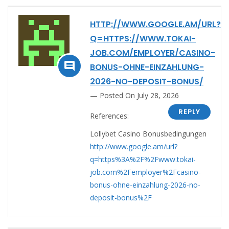
HTTP://WWW.GOOGLE.AM/URL?
Q=HTTPS://WWW.TOKAI-
JOB.COM/EMPLOYER/CASINO-

BONUS-OHNE-EINZAHLUNG-
2026-NO-DEPOSIT-BONUS/
Posted On July 28, 2026
REPLY
References:
Lollybet Casino Bonusbedingungen
http://www.google.am/url?
q=https%3A%2F%2Fwww.tokai-
job.com%2Femployer%2Fcasino-
bonus-ohne-einzahlung-2026-no-
deposit-bonus%2F