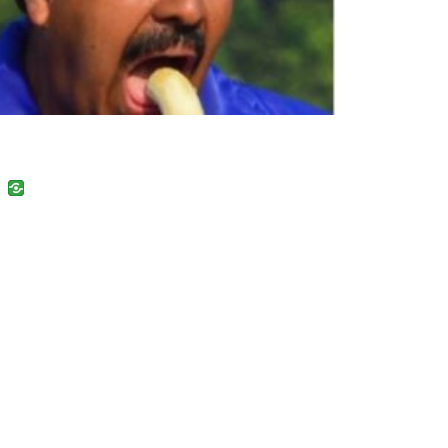
uban
VK