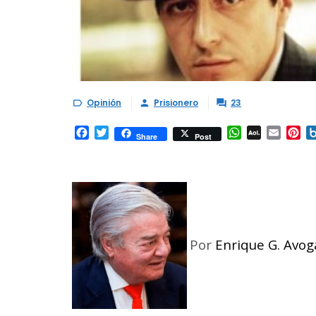
Opinión
Prisionero
23



Facebook
Twitter
WhatsApp
AOL
Email
Pi
Share
Post
Mail
Por
Enrique G. Avo