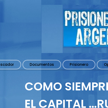
uscador
Documentos
Prisionero
O
COMO SIEMPR
EL CAPITAL …