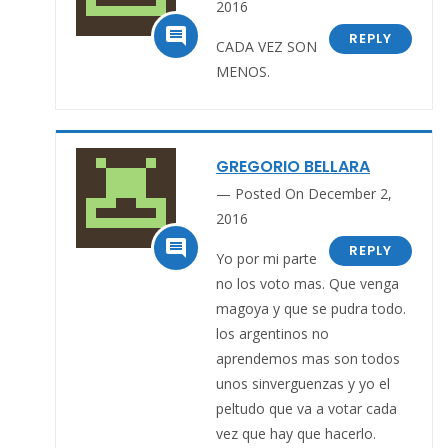
2016

REPLY
CADA VEZ SON
MENOS.
GREGORIO BELLARA
Posted On December 2,
2016

REPLY
Yo por mi parte
no los voto mas. Que venga
magoya y que se pudra todo.
los argentinos no
aprendemos mas son todos
unos sinverguenzas y yo el
peltudo que va a votar cada
vez que hay que hacerlo.