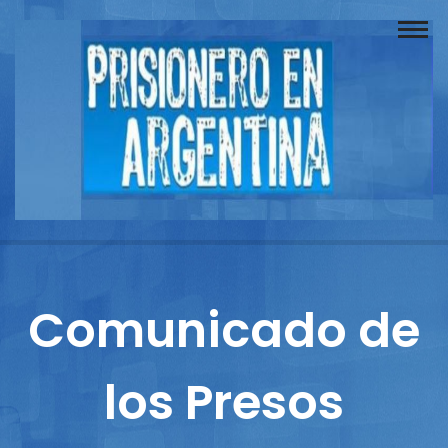
Buscador
Documentos
Prisionero
Opinión
Actuación
Prensa
Comunicado de
Reportajes
los Presos
Columnistas
Contacto