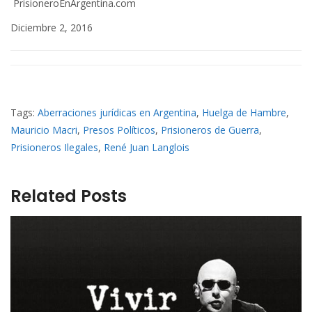
PrisioneroEnArgentina.com
Diciembre 2, 2016
Tags:
Aberraciones jurídicas en Argentina
,
Huelga de Hambre
,
Mauricio Macri
,
Presos Políticos
,
Prisioneros de Guerra
,
Prisioneros Ilegales
,
René Juan Langlois
Related Posts