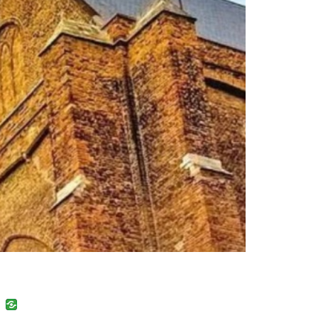
uban
VK