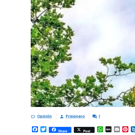
Opinión
Prisionero
1



Facebook
Twitter
WhatsApp
AOL
Email
Pi
Share
Post