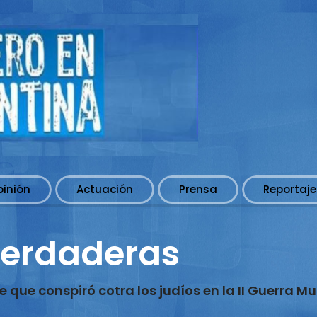
pinión
Actuación
Prensa
Reportaje
Verdaderas
que conspiró cotra los judíos en la II Guerra M