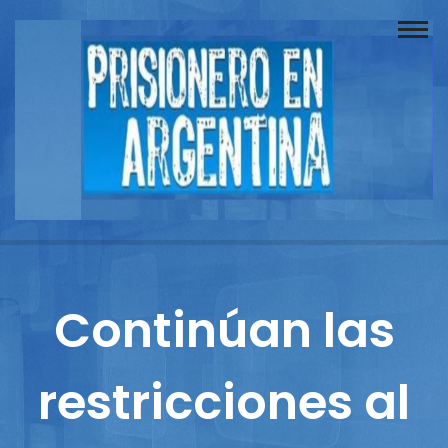
Buscador
Documentos
Prisionero
Opinión
Actuación
Prensa
Continúan las
Reportajes
restricciones al
Columnistas
Contacto