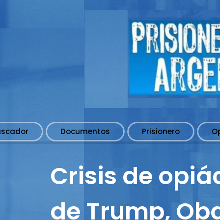
uscador
Documentos
Prisionero
O
Crisis de opi
de Trump, Ob