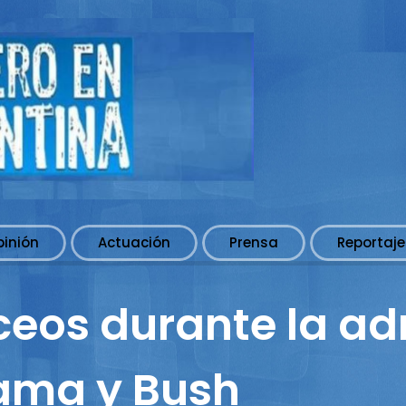
pinión
Actuación
Prensa
Reportaje
áceos durante la a
ama y Bush