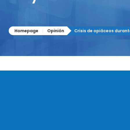
Homepage
Opinión
Crisis de opiáceos duran