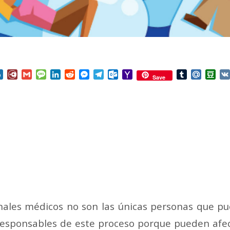
nterest
Box.net
Diary.Ru
Gmail
Message
LinkedIn
Reddit
Messenger
Telegram
Outlook.com
Yahoo
Tumblr
Mail.Ru
Do
Save
Mail
onales médicos no son las únicas personas que 
 responsables de este proceso porque pueden afe