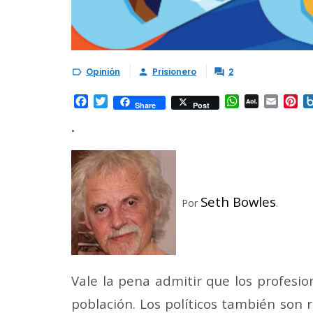
Opinión
Prisionero
2



Facebook
Twitter
WhatsApp
AOL
Email
Pi
Share
Post
Mail
•
Seth Bowles
Por
.
Vale la pena admitir que los profesi
población. Los políticos también son