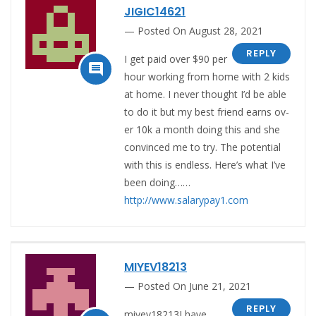
JIGIC14621
Posted On August 28, 2021
REPLY
I g­­­­e­­­­t p­­­­a­­­­i­­­­d o­­­­v­­­­e­­­­r $­­9­­0 p­­­­e­­­­r

h­­­­o­­­­u­­­­r w­­­­o­­­­r­­k­­­­i­­­­n­­­­g f­­­­r­­­­o­­­­m h­­­­o­­­­m­­­­e w­­­­i­­­­t­­­­h 2 k­­­­i­­d­­­­s
a­­­­t h­­­­o­­­­m­­­­e. I n­­­­e­­­­v­­­­e­­r t­­­­h­­o­­­­u­­­­g­­­­h­­­­t I­­­­’­­­­d b­­­­e a­­­­b­­­­l­­­­e
t­­­­o d­­­­o i­­­­t b­­­­u­­­­t m­­­­y b­­­­e­­­­s­­­­t f­­r­­i­­e­­n­­d e­­a­­r­­n­­s o­­v­­
e­­r 10k a month d­­o­­i­­n­­g t­­h­­­­i­­­­s a­­­­n­­­­d s­­­­h­­­­e
c­­­­o­­­­n­­­­v­­­­i­­­­n­­­­c­­­­e­­­­d m­­­­e t­­­­o t­­r­­y. T­­h­­e p­­o­­t­­e­­n­­t­­i­­a­­l
w­­i­­t­­h t­­h­­i­­s i­­s e­­n­­­­d­­l­­e­­­­s­­­­s. Here’s w­­­­h­­­­a­­­­t I’v­­­­e
b­­­­e­­­­e­­­­n d­­­­o­­­­i­­­­n­­­­g……
http://www.salarypay1.com
MIYEV18213
Posted On June 21, 2021
REPLY
miyev18213I have