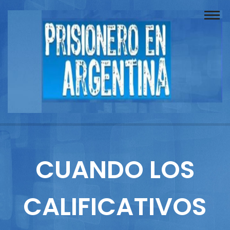
Buscador
Documentos
Prisionero
Opinión
Actuación
Prensa
CUANDO LOS
Reportajes
CALIFICATIVOS
Columnistas
Contacto