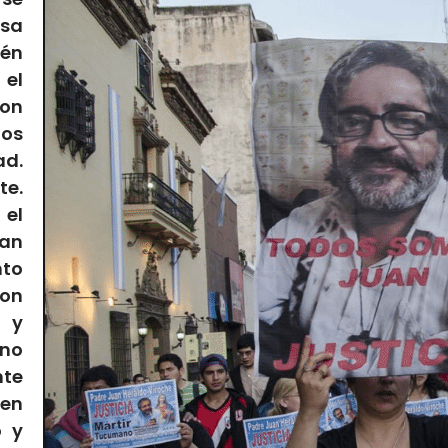
usa
ién
 el
son
los
ad.
te.
 el
tan
to
on
s y
 no
nte
 en
o y