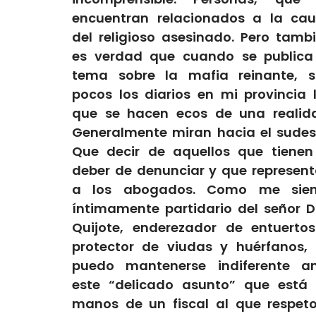
encuentran relacionados a la ca
del religioso asesinado.
Pero tamb
es verdad que
cuando se publica
tema sobre la mafia reinante, 
pocos los diarios en mi provincia
que se hacen ecos de una realid
Generalmente miran hacia el sudes
Que decir de aquellos que tienen
deber de denunciar y que represen
a los abogados.
Como me sien
íntimamente partidario del señor
D
Quijote, enderezador de entuerto
protector de viudas y huérfanos,
puedo mantenerse indiferente a
este “delicado asunto” que está
manos de un
fiscal al que respet