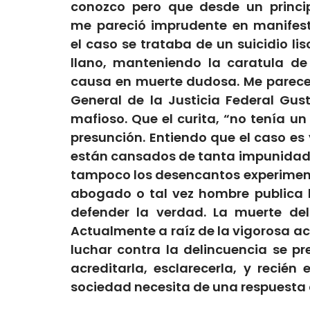
conozco pero que desde un princi
me pareció imprudente en manifes
el caso se trataba de un suicidio lis
llano, manteniendo la caratula de
causa en muerte dudos
a.
Me parece
General de la Justicia Federal Gu
mafioso. Que el curita, “no tenía un
presunción.
Entiendo
que el caso es
están cansados de tanta impunidad
tampoco
los desencantos experimen
abogado o tal vez hombre publica
defender la verdad
.
La muerte del
Actualmente a raíz de la vigorosa a
luchar contra la delincuencia se p
acreditarla, esclarecerla, y recié
sociedad necesita de una respuesta 