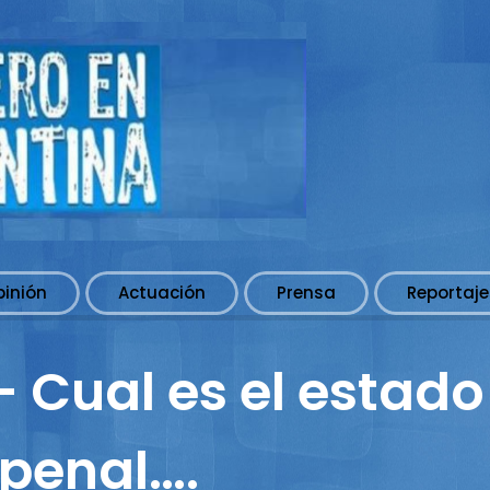
pinión
Actuación
Prensa
Reportaje
 Cual es el estado
 penal….