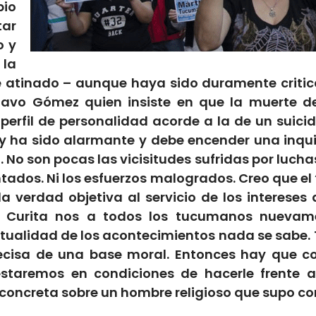
pio
tar
o y
 la
 atinado
– aunque haya sido duramente criti
stavo Gómez quien insiste en que la muerte d
 perfil de personalidad acorde a la de un suic
 y ha sido alarmante y debe encender una inqui
. No son pocas
las vicisitudes sufridas por lucha
tados. Ni los esfuerzos malogrados. Creo que
el
la verdad objetiva al servicio de los interes
 Curita nos a todos los tucumanos
nuevame
ctualidad de los acontecimientos nada se sabe
recisa de una base moral.
Entonces hay que co
n estaremos en condiciones de hacerle frente a
concreta sobre un hombre religioso que supo com