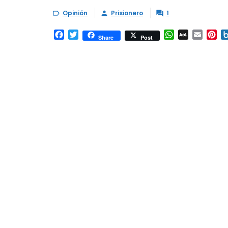
Opinión
Prisionero
1



Facebook
Twitter
WhatsApp
AOL
Email
Pi
Share
Post
Mail