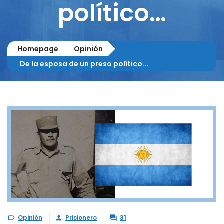
político…
Homepage
Opinión
De la esposa de un preso político...
Opinión
Prisionero
31


