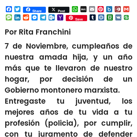
Facebook
Twitter
WhatsApp
AOL
Email
Pinterest
Box.net
Diary.
Gm
Share
Post
Mail
Message
LinkedIn
Reddit
Messenger
Telegram
Outlook.com
Yahoo
Tumblr
Mail.Ru
Douban
VK
Save
Mail
Por Rita Franchini
7 de Noviembre, cumpleaños de
nuestra amada hija, y un año
más que te llevaron de nuestro
hogar, por decisión de un
Gobierno montonero marxista.
Entregaste tu juventud, los
mejores años de tu vida a tu
profesión (policia), por cumplir,
con tu juramento de defender