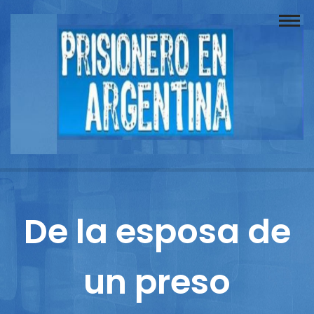
Buscador
Documentos
Prisionero
Opinión
Actuación
Prensa
De la esposa de
Reportajes
un preso
Columnistas
Contacto