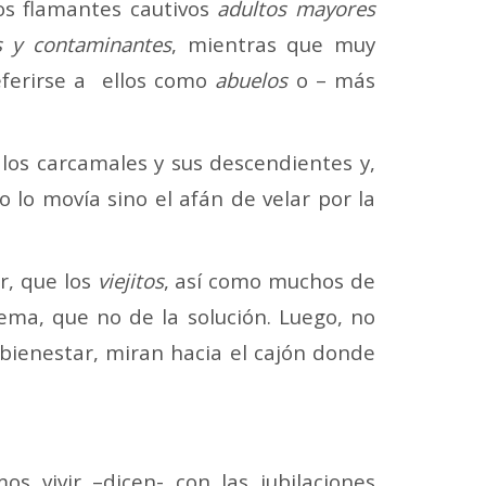
los flamantes cautivos
adultos mayores
es y contaminantes
, mientras que muy
eferirse a ellos como
abuelos
o – más
 los carcamales y sus descendientes y,
 lo movía sino el afán de velar por la
r, que los
viejitos
, así como muchos de
ema, que no de la solución. Luego, no
bienestar, miran hacia el cajón donde
 vivir –dicen- con las jubilaciones