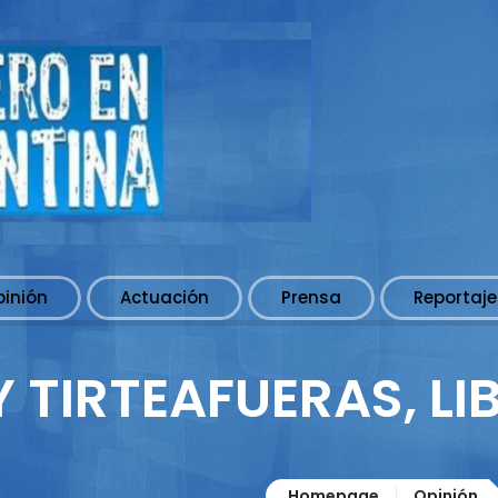
pinión
Actuación
Prensa
Reportaje
 TIRTEAFUERAS, L
Homepage
Opinión