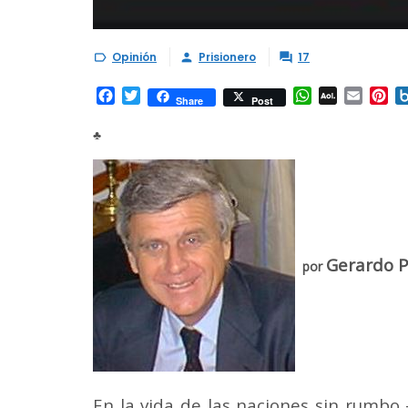
Opinión
Prisionero
17



Facebook
Twitter
WhatsApp
AOL
Email
Pi
Share
Post
Mail
♣
Gerardo P
por
En la vida de las naciones sin rumbo -