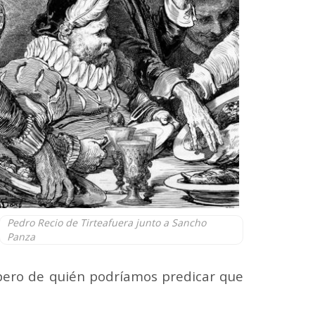
Pedro Recio de Tirteafuera junto a Sancho
Panza
¿pero de quién podríamos predicar que