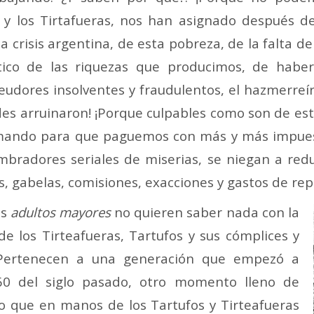
 y los Tirtafueras, nos han asignado después d
 crisis argentina, de esta pobreza, de la falta de 
tico de las riquezas que producimos, de habern
udores insolventes y fraudulentos, el hazmerreí
des arruinaron! ¡Porque culpables como son de es
ilmando para que paguemos con más y más impuest
mbradores seriales de miserias, se niegan a red
s, gabelas, comisiones, exacciones y gastos de re
os
adultos mayores
no quieren saber nada con la
e los Tirteafueras, Tartufos y sus cómplices y
 Pertenecen a una generación que empezó a
’60 del siglo pasado, otro momento lleno de
o que en manos de los Tartufos y Tirteafueras