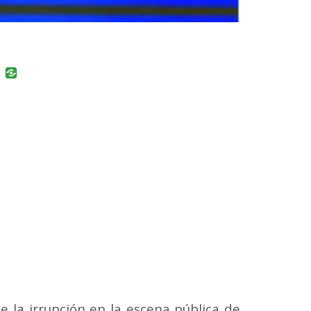
uban
VK
le la irrupción en la escena pública de