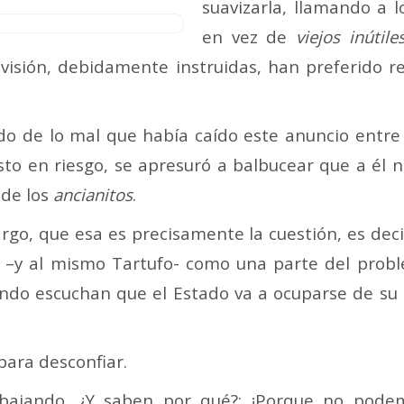
suavizarla, llamando a 
en vez de
viejos inútil
visión, debidamente instruidas, han preferido r
ido de lo mal que había caído este anuncio entre
to en riesgo, se apresuró a balbucear que a él no
 de los
ancianitos
.
argo, que esa es precisamente la cuestión, es deci
as –y al mismo Tartufo- como una parte del probl
ando escuchan que el Estado va a ocuparse de su 
para desconfiar.
ajando. ¿Y saben por qué?: ¡Porque no podemos