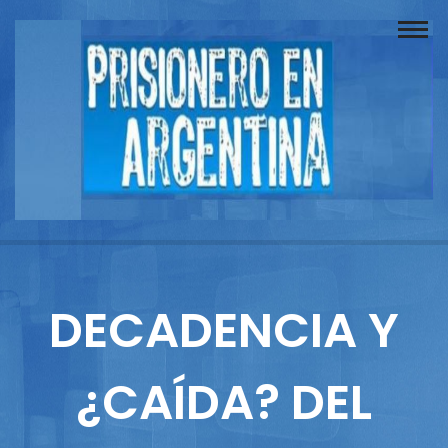
Buscador
Documentos
Prisionero
Opinión
Actuación
Prensa
DECADENCIA Y
Reportajes
¿CAÍDA? DEL
Columnistas
Contacto