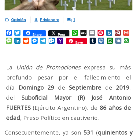
Opinión
Prisionero
1



Facebook
Twitter
WhatsApp
AOL
Email
Pinterest
Box.net
Diary.
Gm
Share
Post
Mail
Message
LinkedIn
Reddit
Messenger
Telegram
Outlook.com
Yahoo
Tumblr
Mail.Ru
Douban
VK
Save
Mail
La
Unión de Promociones
expresa su más
profundo pesar por el fallecimiento el
día
Domingo 29
de
Septiembre
de
2019
,
del
Suboficial Mayor (R) José Antonio
FUERTES
(Ejército Argentino), de
86 años de
edad
, Preso Político en cautiverio.
Consecuentemente, ya son
531
(
quinientos y