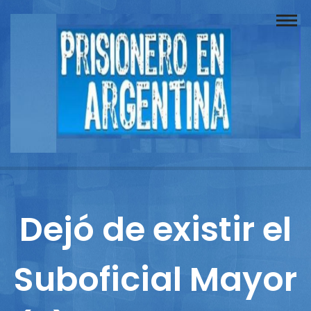
Buscador
Documentos
Prisionero
Opinión
Actuación
Prensa
Dejó de existir el
Reportajes
Suboficial Mayor
Columnistas
Contacto