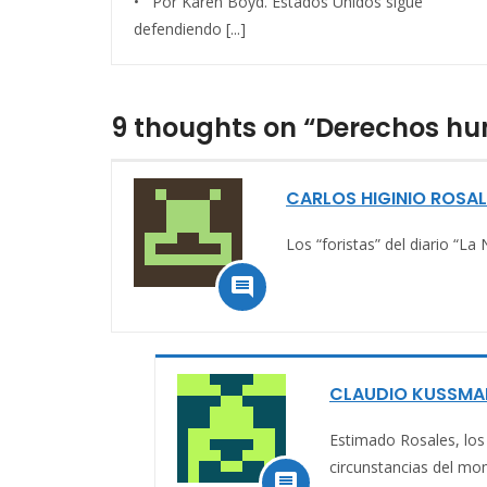
• Por Karen Boyd. Estados Unidos sigue
defendiendo [...]
9 thoughts on “Derechos h
CARLOS HIGINIO ROSAL
Los “foristas” del diario “La 

CLAUDIO KUSSMA
Estimado Rosales, los 
circunstancias del mo
