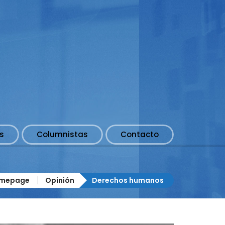
s
Columnistas
Contacto
mepage
Opinión
Derechos humanos