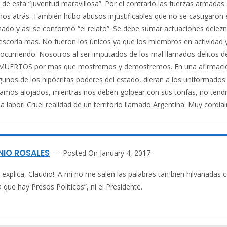
 de esta “juventud maravillosa”. Por el contrario las fuerzas armadas
s atrás. También hubo abusos injustificables que no se castigaron
hado y así se conformó “el relato”. Se debe sumar actuaciones del
escoria mas. No fueron los únicos ya que los miembros en actividad y
 ocurriendo. Nosotros al ser imputados de los mal llamados delitos d
MUERTOS por mas que mostremos y demostremos. En una afirmación r
gunos de los hipócritas poderes del estado, dieran a los uniformados
tamos alojados, mientras nos deben golpear con sus tonfas, no tend
 labor. Cruel realidad de un territorio llamado Argentina. Muy cordia
NIO ROSALES
Posted On January 4, 2017
 explica, Claudio!. A mí no me salen las palabras tan bien hilvanadas
 que hay Presos Políticos”, ni el Presidente.