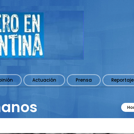
pinión
Actuación
Prensa
Reportaje
manos
Ho