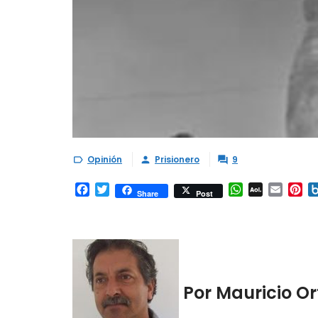
Opinión
Prisionero
9



Facebook
Twitter
WhatsApp
AOL
Email
Pi
Share
Post
Mail
Por Mauricio Ort