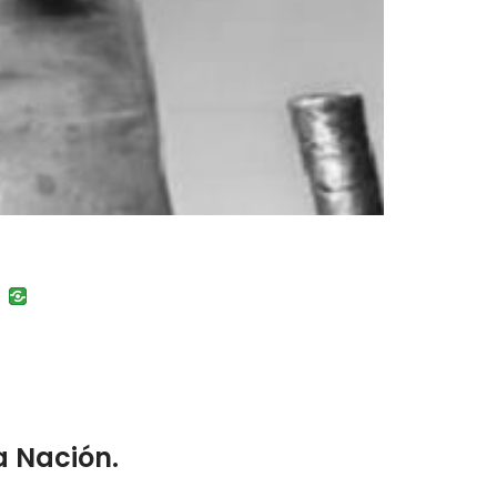
uban
VK
a Nación.