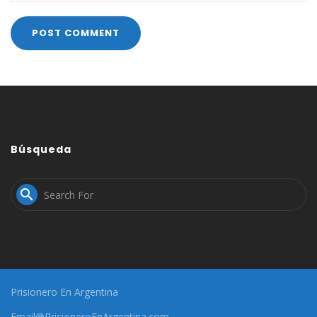
Búsqueda

Prisionero En Argentina
Email@PrisioneroEnArgentina.com