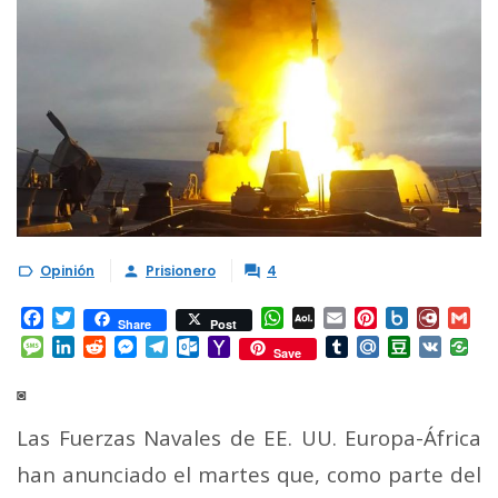
Opinión
Prisionero
4



Facebook
Twitter
WhatsApp
AOL
Email
Pinterest
Box.net
Diary.
Gm
Share
Post
Mail
Message
LinkedIn
Reddit
Messenger
Telegram
Outlook.com
Yahoo
Tumblr
Mail.Ru
Douban
VK
Save
Mail
◙
Las Fuerzas Navales de EE. UU. Europa-África
han anunciado el martes que, como parte del