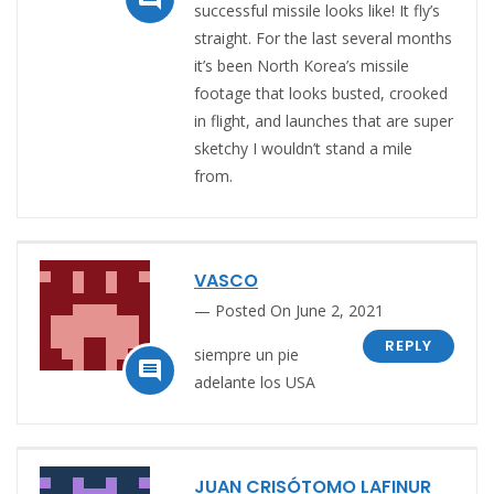
successful missile looks like! It fly’s
straight. For the last several months
it’s been North Korea’s missile
footage that looks busted, crooked
in flight, and launches that are super
sketchy I wouldn’t stand a mile
from.
VASCO
Posted On June 2, 2021
REPLY
siempre un pie

adelante los USA
JUAN CRISÓTOMO LAFINUR