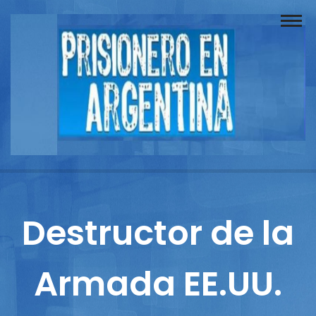
Buscador
Documentos
Prisionero
Opinión
Actuación
Prensa
Destructor de la
Reportajes
Armada EE.UU.
Columnistas
Contacto