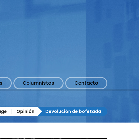
s
Columnistas
Contacto
age
Opinión
Devolución de bofetada