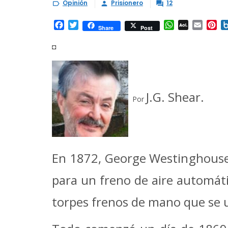
Opinión
Prisionero
12



Facebook
Twitter
WhatsApp
AOL
Email
Pi
Share
Post
Mail
◘
J.G. Shear.
Por
En 1872, George Westinghouse,
para un freno de aire automát
torpes frenos de mano que se 