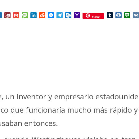
nterest
Box.net
Diary.Ru
Gmail
Message
LinkedIn
Reddit
Messenger
Telegram
Outlook.com
Yahoo
Tumblr
Mail.Ru
Do
Save
Mail
 un inventor y empresario estadouniden
ico que funcionaría mucho más rápido 
usaban entonces.