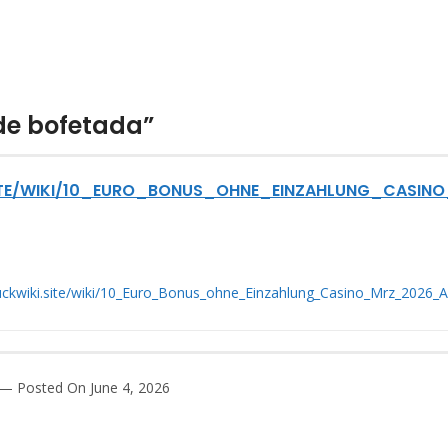
 de bofetada”
SITE/WIKI/10_EURO_BONUS_OHNE_EINZAHLUNG_CASI
ruckwiki.site/wiki/10_Euro_Bonus_ohne_Einzahlung_Casino_Mrz_2026_
Posted On June 4, 2026