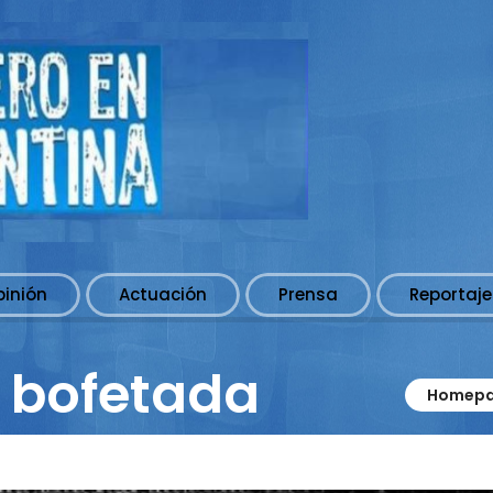
pinión
Actuación
Prensa
Reportaje
 bofetada
Homep