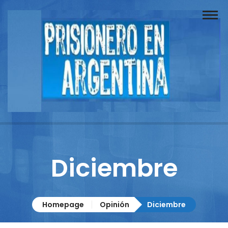
Buscador
Documentos
Prisionero
Opinión
Actuación
Prensa
Diciembre
Reportajes
Columnistas
Homepage
Opinión
Diciembre
Contacto