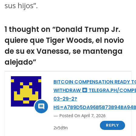
sus hijos”.
1 thought on “Donald Trump Jr.
quiere que Tiger Woods, el novio
de su ex Vanessa, se mantenga
alejado”
BITCOIN COMPENSATION READY T
WITHDRAW
TELEGRA.PH/COMP
03-29-2?

HS=A7B9D5DA96B5B73B94BA94B
Posted On April 7, 2026
REPLY
2v5d9n