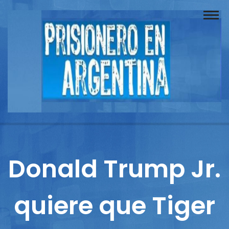
Buscador
Documentos
Prisionero
Opinión
Actuación
Prensa
Donald Trump Jr.
Reportajes
quiere que Tiger
Columnistas
Contacto