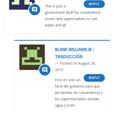
REPLY
This is just a

government bluff for convenience
stores and supermarkets to sell
water and all
BLANE WILLIAMS III -
TRADUCCIÓN
Posted On August 30,

2019
REPLY
Esto es solo un
farol del gobierno para que
las tiendas de conveniencia y
los supermercados vendan
agua y todo