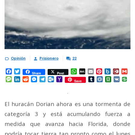
Opinión
Prisionero
22



Facebook
Twitter
WhatsApp
AOL
Email
Pinterest
Box.net
Diary.
Gm
Share
Post
Mail
Message
LinkedIn
Reddit
Messenger
Telegram
Outlook.com
Yahoo
Tumblr
Mail.Ru
Douban
VK
Save
Mail
.
El huracán Dorian ahora es una tormenta de
categoría 3 y está acumulando fuerza a
medida que avanza hacia Florida, donde
podría tocar tierra tan pronto como el lunes