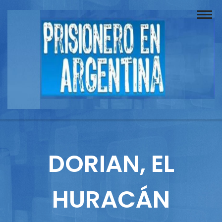
Buscador
Documentos
Prisionero
Opinión
Actuación
Prensa
DORIAN, EL
Reportajes
HURACÁN
Columnistas
Contacto