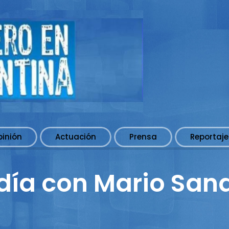
pinión
Actuación
Prensa
Reportaje
l día con Mario San