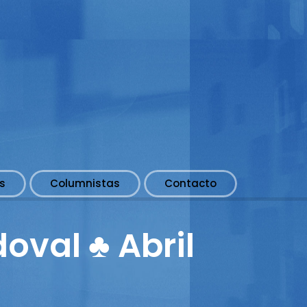
s
Columnistas
Contacto
doval ♣ Abril