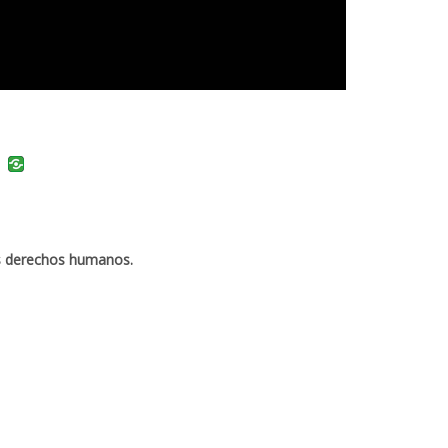
uban
VK
los derechos humanos.