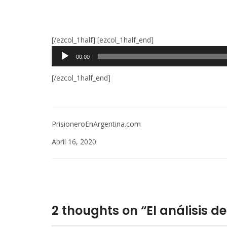
Audio
[/ezcol_1half] [ezcol_1half_end]
Player
00:00
[/ezcol_1half_end]
PrisioneroEnArgentina.com
Abril 16, 2020
2 thoughts on “El análisis de