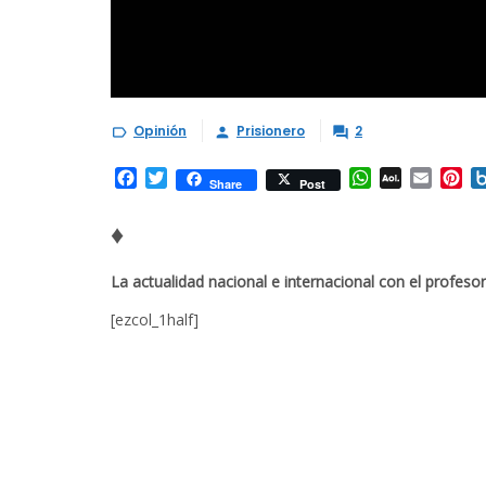
Opinión
Prisionero
2



Facebook
Twitter
WhatsApp
AOL
Email
Pi
Share
Post
Mail
♦
La actualidad nacional e internacional con el profeso
[ezcol_1half]