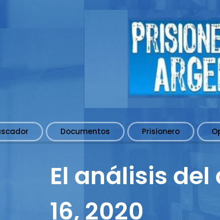
uscador
Documentos
Prisionero
O
El análisis de
16, 2020