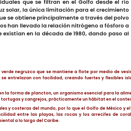
uales que se filtran en el Golfo desde el río
z solar, la única limitación para el crecimiento
que se obtiene principalmente a través del polvo
os han llevado la relación nitrógeno a fósforo a
 existían en la década de 1980, dando paso al
verde negruzco que se mantiene a flote por medio de vesíc
 se entrelazan con facilidad, creando fuertes y flexibles is
en la forma de plancton, un organismo esencial para la alim
tortugas y cangrejos, prácticamente un hábitat en el contex
ales y costeras del mundo, por lo que el Golfo de México y e
acilidad entre las playas, las rocas y los arrecifes de cor
ental a lo largo del Caribe.