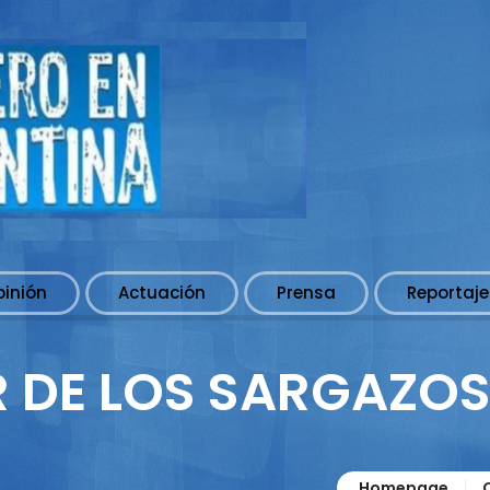
pinión
Actuación
Prensa
Reportaje
 DE LOS SARGAZO
Homepage