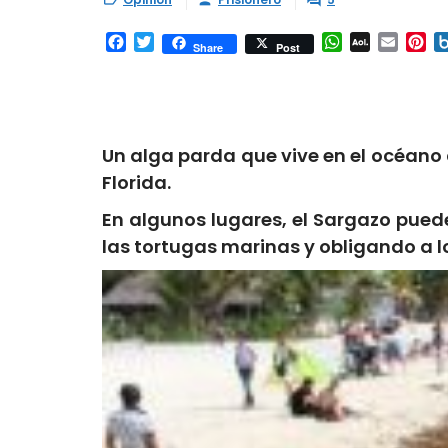



Facebook
Twitter
WhatsApp
AOL
Email
Pi
Share
Post
Mail
Un alga parda que vive en el océano
Florida.
En algunos lugares, el Sargazo pued
las tortugas marinas y obligando a l