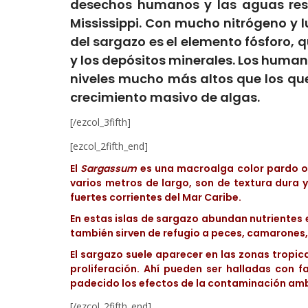
desechos humanos y las aguas resid
Mississippi. Con mucho nitrógeno y lu
del sargazo es el elemento fósforo, 
y los depósitos minerales. Los human
niveles mucho más altos que los que
crecimiento masivo de algas.
[/ezcol_3fifth]
[ezcol_2fifth_end]
El
Sargassum
es una macroalga color pardo o 
varios metros de largo, son de textura dura y
fuertes corrientes del Mar Caribe.
En estas islas de sargazo abundan nutrientes 
también sirven de refugio a peces, camarones, 
El sargazo suele aparecer en las zonas tropic
proliferación. Ahí pueden ser halladas con f
padecido los efectos de la contaminación ambi
[/ezcol_2fifth_end]