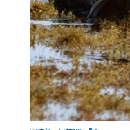
Opinión
Prisionero
5