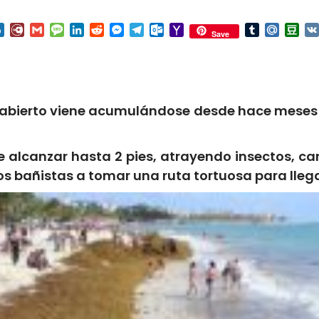
nterest
Box.net
Diary.Ru
Gmail
Message
LinkedIn
Reddit
Messenger
Telegram
Outlook.com
Yahoo
Tumblr
Mail.Ru
Do
Save
Mail
 abierto viene acumulándose desde hace meses en
e alcanzar hasta 2 pies, atrayendo insectos, ca
os bañistas a tomar una ruta tortuosa para llega