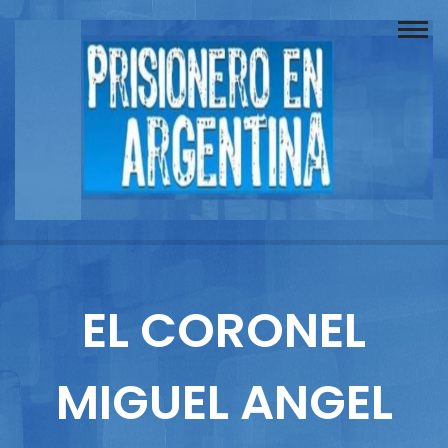
Buscador
Documentos
Prisionero
Opinión
Actuación
Prensa
EL CORONEL
Reportajes
MIGUEL ANGEL
Columnistas
Contacto