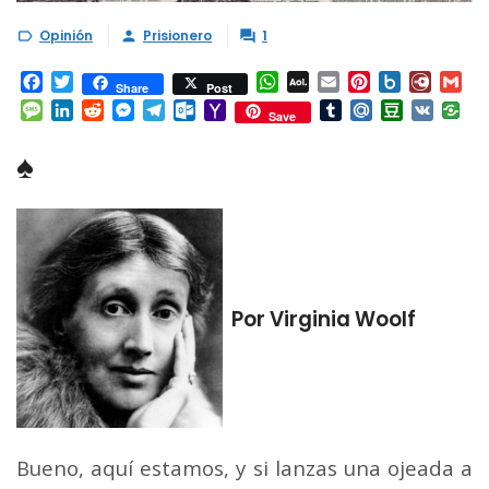
Opinión
Prisionero
1



Facebook
Twitter
WhatsApp
AOL
Email
Pinterest
Box.net
Diary.
Gm
Share
Post
Mail
Message
LinkedIn
Reddit
Messenger
Telegram
Outlook.com
Yahoo
Tumblr
Mail.Ru
Douban
VK
Save
Mail
♠
Por Virginia Woolf
Bueno, aquí estamos, y si lanzas una ojeada a