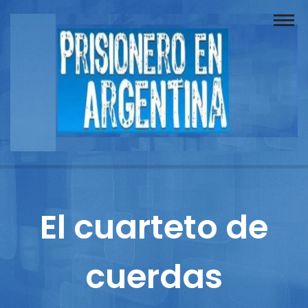
Buscador
Documentos
Prisionero
Opinión
Actuación
Prensa
El cuarteto de
Reportajes
cuerdas
Columnistas
Contacto