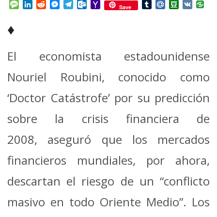
Mail
Message
LinkedIn
Reddit
Messenger
Telegram
Outlook.com
Yahoo
Tumblr
Mail.Ru
Douban
VK
Save
Mail
♦
El economista estadounidense
Nouriel Roubini, conocido como
‘Doctor Catástrofe’ por su predicción
sobre la crisis financiera de
2008, aseguró que los mercados
financieros mundiales, por ahora,
descartan el riesgo de un “conflicto
masivo en todo Oriente Medio”.
Los