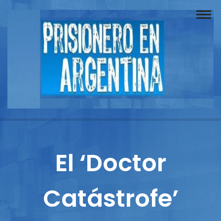
Buscador
Documentos
Prisionero
Opinión
Actuación
Prensa
El ‘Doctor
Reportajes
Catástrofe’
Columnistas
Contacto